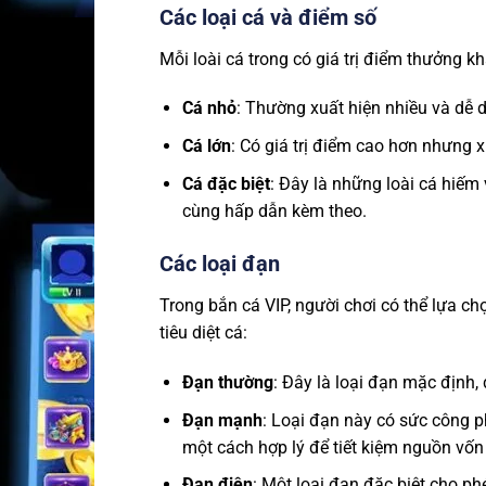
Các loại cá và điểm số
Mỗi loài cá trong có giá trị điểm thưởng k
Cá nhỏ
: Thường xuất hiện nhiều và dễ d
Cá lớn
: Có giá trị điểm cao hơn nhưng x
Cá đặc biệt
: Đây là những loài cá hiếm
cùng hấp dẫn kèm theo.
Các loại đạn
Trong bắn cá VIP, người chơi có thể lựa c
tiêu diệt cá:
Đạn thường
: Đây là loại đạn mặc định,
Đạn mạnh
: Loại đạn này có sức công p
một cách hợp lý để tiết kiệm nguồn vốn
Đạn điện
: Một loại đạn đặc biệt cho p