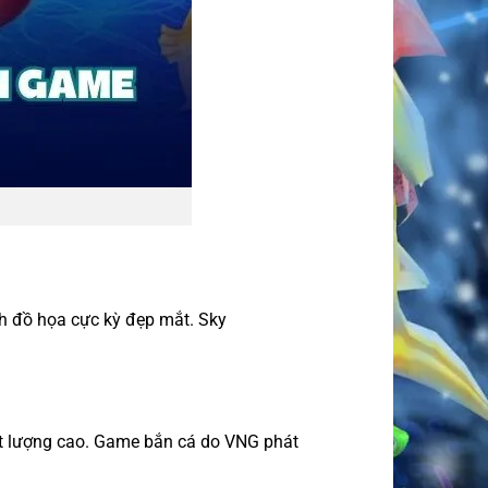
h đồ họa cực kỳ đẹp mắt. Sky
t lượng cao. Game bắn cá do VNG phát