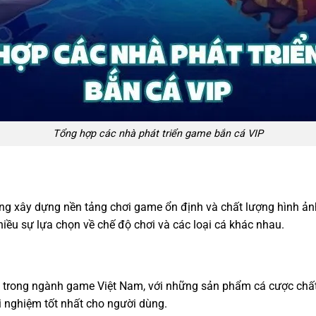
Tổng hợp các nhà phát triển game bắn cá VIP
ng xây dựng nền tảng chơi game ổn định và chất lượng hình ản
ều sự lựa chọn về chế độ chơi và các loại cá khác nhau.
u trong ngành game Việt Nam, với những sản phẩm cá cược chấ
i nghiệm tốt nhất cho người dùng.