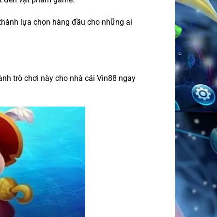
ở thành lựa chọn hàng đầu cho những ai
ành trò chơi này cho nhà cái Vin88 ngay