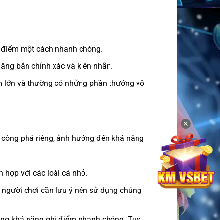
lũy điểm một cách nhanh chóng.
 năng bắn chính xác và kiên nhẫn.
iểm lớn và thường có những phần thưởng vô
✕
ức công phá riêng, ảnh hưởng đến khả năng
 hợp với các loài cá nhỏ.
n, người chơi cần lưu ý nên sử dụng chúng
 tăng khả năng ghi điểm nhanh chóng. Tuy