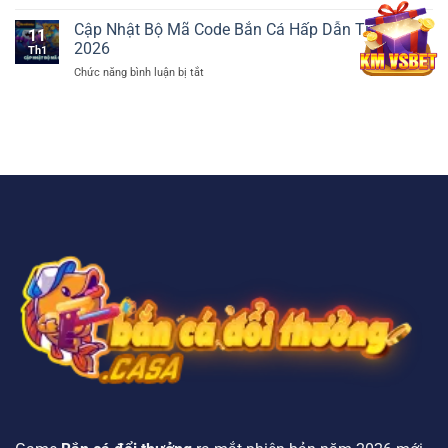
7
–
Nghiệm
2026
Tips
Cập Nhật Bộ Mã Code Bắn Cá Hấp Dẫn Tiện Lợi
Mẹo
Trọn
11
Chiến
Truy
2026
Vẹn
Th1
Thuật
Cập
Chức năng bình luận bị tắt
ở
Kích
Chuẩn
Cập
Điểm
Cho
Nhật
Bắn
Người
Bộ
Cá
Mới
Mã
Người
Code
Chơi
Bắn
Cần
Cá
Nắm
Hấp
Dẫn
Tiện
Lợi
2026