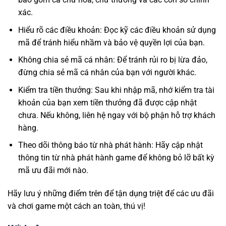
xác.
Hiểu rõ các điều khoản: Đọc kỹ các điều khoản sử dụng
mã để tránh hiểu nhầm và bảo vệ quyền lợi của bạn.
Không chia sẻ mã cá nhân: Để tránh rủi ro bị lừa đảo,
đừng chia sẻ mã cá nhân của bạn với người khác.
Kiểm tra tiền thưởng: Sau khi nhập mã, nhớ kiểm tra tài
khoản của bạn xem tiền thưởng đã được cập nhật
chưa. Nếu không, liên hệ ngay với bộ phận hỗ trợ khách
hàng.
Theo dõi thông báo từ nhà phát hành: Hãy cập nhật
thông tin từ nhà phát hành game để không bỏ lỡ bất kỳ
mã ưu đãi mới nào.
Hãy lưu ý những điểm trên để tận dụng triệt để các ưu đãi
và chơi game một cách an toàn, thú vị!