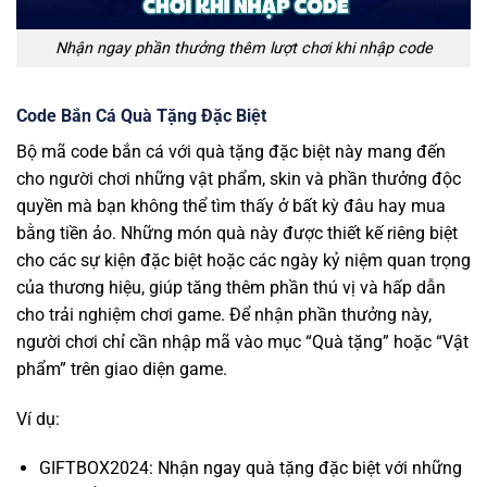
Nhận ngay phần thưởng thêm lượt chơi khi nhập code
Code Bắn Cá Quà Tặng Đặc Biệt
Bộ mã code bắn cá với quà tặng đặc biệt này mang đến
cho người chơi những vật phẩm, skin và phần thưởng độc
quyền mà bạn không thể tìm thấy ở bất kỳ đâu hay mua
bằng tiền ảo. Những món quà này được thiết kế riêng biệt
cho các sự kiện đặc biệt hoặc các ngày kỷ niệm quan trọng
của thương hiệu, giúp tăng thêm phần thú vị và hấp dẫn
cho trải nghiệm chơi game. Để nhận phần thưởng này,
người chơi chỉ cần nhập mã vào mục “Quà tặng” hoặc “Vật
phẩm” trên giao diện game.
Ví dụ:
GIFTBOX2024: Nhận ngay quà tặng đặc biệt với những