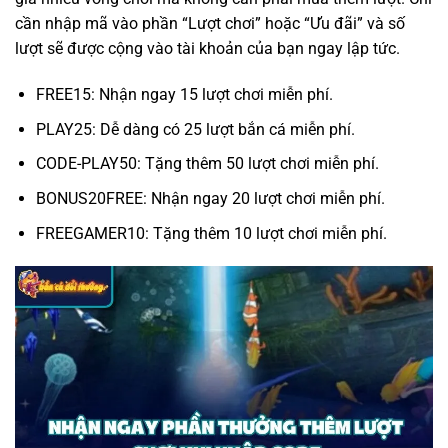
cần nhập mã vào phần “Lượt chơi” hoặc “Ưu đãi” và số
lượt sẽ được cộng vào tài khoản của bạn ngay lập tức.
FREE15: Nhận ngay 15 lượt chơi miễn phí.
PLAY25: Dễ dàng có 25 lượt bắn cá miễn phí.
CODE-PLAY50: Tặng thêm 50 lượt chơi miễn phí.
BONUS20FREE: Nhận ngay 20 lượt chơi miễn phí.
FREEGAMER10: Tặng thêm 10 lượt chơi miễn phí.